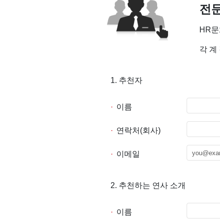
전
HR문
각 계
1. 추천자
·
이름
·
연락처(회사)
·
이메일
2. 추천하는 연사 소개
·
이름